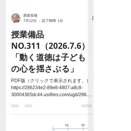
西留安雄
7月12日
読了時間: 1分
授業備品
NO.311（2026.7.6）
「動く道徳は子ども
の心を揺さぶる」
PDF版（クリックで表示されます。）
https://286234e2-89e8-4807-a8c8-
30004365dc44.usrfiles.com/ugd/28623
4_b2fa705631e34c7e8bc478de8a854
4d2.pdf 内容は、「物語は、遊んで