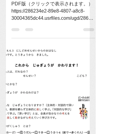
）「子ども・教師の
授業評価項目」
PDF版（クリックで表示されます。）
https://286234e2-89e8-4807-a8c8-
30004365dc44.usrfiles.com/ugd/28623
4_1734c785c94c44cea038341725c4b
392.pdf 学習指導要領の趣旨（主体
的、個別最適、協働的な学び）が授業
の中に浸透している授業評価項目。 レ
ベル１ 教師主導の授業 レベル２ 子ど
もに半分委ねる授業と教師で協働 レベ
ル３ 子どもの進行による授業（ファシ
リテーター） レベル４ セルフ授業