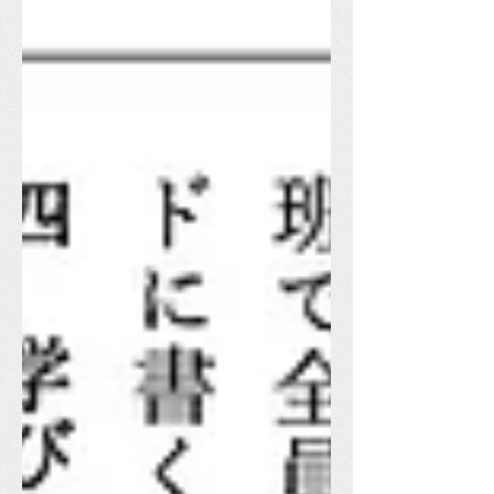
312.pdf It is not the strongest of the
species that survives, nor the most
intelligent that survives. It is the one
that is most adaptable to change ダー
ウィン 「生き残る種とは、最も強い
ものではない。最も知的なものでもな
い。それは、変化に最もよく適応した
ものである」。 「時代の変化に合わ
せた授業づくり」。 全国の授業を見
て、目指す授業レベルが見えてきた。
ぜひ、自分なりの「授業レベル」を
作成していただきたい。 レベル５ 異
学年・異学級交流セルフラーニング
（教師ぬき＋学習リーダーの活躍）💮
💮💮 これまで学校や教師は、「学
級」単位で学ぶことが常識であった。
それを