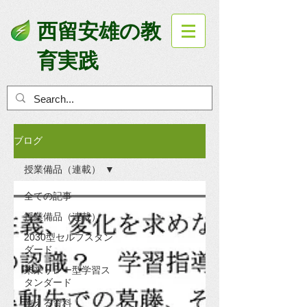
西留安雄の教
育実践
ブログ
授業備品（連載）
全ての記事
授業備品（連載）
2030型セルフスタン
ダード
未来リレー型学習ス
タンダード
使える資料