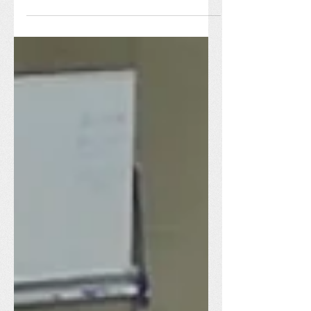
4_d2f2bed11c6e4eaa8bc00a15c307f7
85.pdf