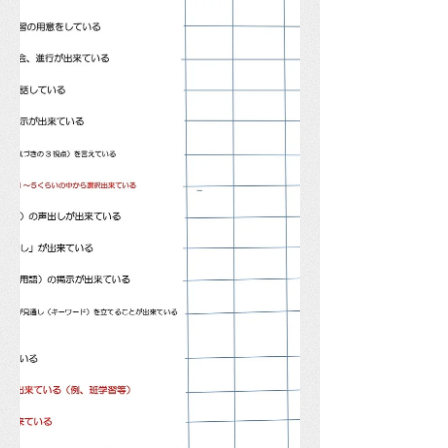
はいけない場所でガラスを割ったこと
です。1枚は、仕方ないこと。もう一
枚は、防げたことです。教師に言いに
行くかどうかを悩んでいて、結局は行
きましたが・・・。」 これまでの授業
を見て感じたこと。 ・道徳は一斉指
導が多く、教師対子どもの一問一答が
多い。これでは、分かる子が手を挙
げ、その子と教師が進める授業。過去
の授業スタイル。 ・「特別の教科道
徳」であっても「問題解決的な学習方
法」が適用される。だから、アクティ
ブな動きも求められる。 そこで、次
のような学習活動が考えられる。
①「聞く」だけから「動く」道徳のス
タイルに変える。「静かに聞く」こと
は、今次の授業改革の子どもが主語の
授業とはならない。動く動作を入れ