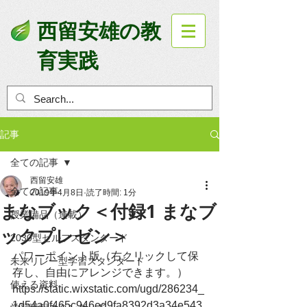
西留安雄の教
育実践
記事
全ての記事
西留安雄
全ての記事
2019年4月8日
読了時間: 1分
まなブック＜付録1 まなブ
授業備品（連載）
ックプレゼン＞
2030型セルフスタンダード
パワーポイント版（右クリックして保
未来リレー型学習スタンダード
存し、自由にアレンジできます。）
使える資料
https://static.wixstatic.com/ugd/286234_
1d54a0f465c946ed9fa8392d3a34e543.