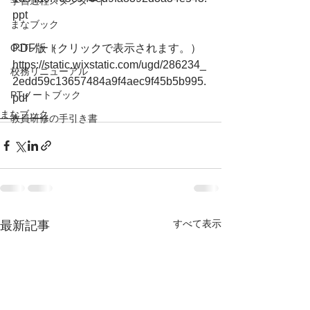
学習過程スタンダード
ppt
まなブック
OJTノート
PDF版（クリックで表示されます。）
https://static.wixstatic.com/ugd/286234_
校務リニューアル
2edd59c13657484a9f4aec9f45b5b995.
PTノートブック
pdf
まなブック
教員研修の手引き書
すべて表示
最新記事