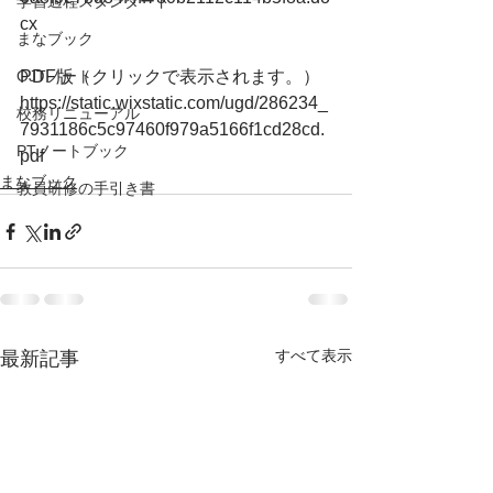
学習過程スタンダード
cx
まなブック
OJTノート
PDF版（クリックで表示されます。）
https://static.wixstatic.com/ugd/286234_
校務リニューアル
7931186c5c97460f979a5166f1cd28cd.
PTノートブック
pdf
まなブック
教員研修の手引き書
すべて表示
最新記事