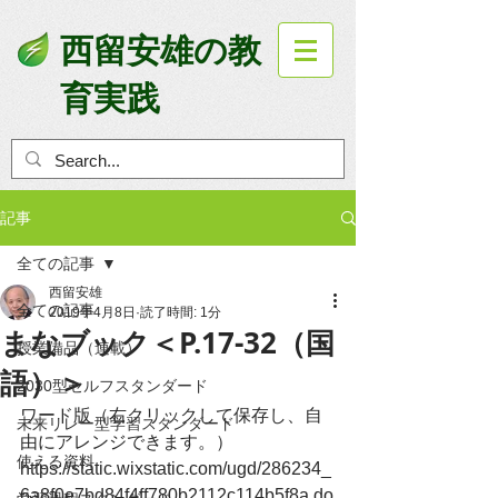
西留安雄の教
育実践
記事
全ての記事
西留安雄
全ての記事
2019年4月8日
読了時間: 1分
まなブック＜P.17-32（国
授業備品（連載）
語）＞
2030型セルフスタンダード
ワード版（右クリックして保存し、自
未来リレー型学習スタンダード
由にアレンジできます。）
使える資料
https://static.wixstatic.com/ugd/286234_
6a8f0e7bd84f4ff780b2112c114b5f8a.do