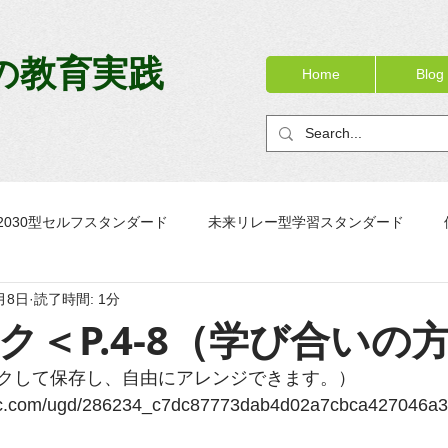
の教育実践
Home
Blog
2030型セルフスタンダード
未来リレー型学習スタンダード
月8日
読了時間: 1分
ック
OJTノート
校務リニューアル
PTノートブック
ク＜P.4-8（学び合いの
クして保存し、自由にアレンジできます。）
static.com/ugd/286234_c7dc87773dab4d02a7cbca427046a