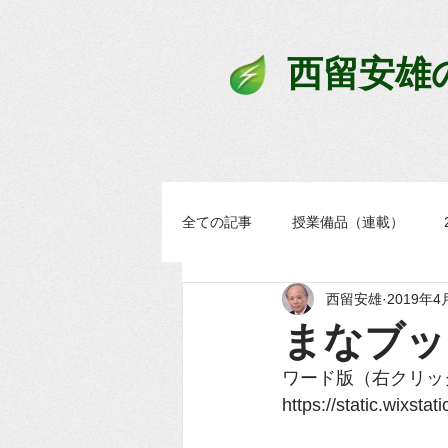
西留安雄
全ての記事
授業備品（連載）
西留安雄
2019年4
学習過程スタンダード
まなブ
まなブッ
ワード版（右クリッ
https://static.wix