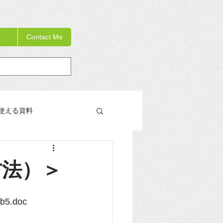
Contact Me
使える資料
教員研修の手引き書
方法）＞
3b5.doc