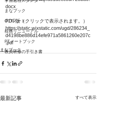
学習過程スタンダード
docx
まなブック
OJTノート
PDF版（クリックで表示されます。）
https://static.wixstatic.com/ugd/286234_
校務リニューアル
d4198be886d14efe971a5861260e207c
PTノートブック
.pdf
まなブック
教員研修の手引き書
すべて表示
最新記事