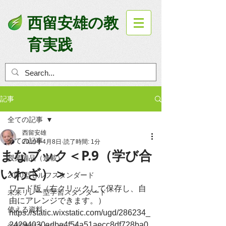
西留安雄の教
育実践
記事
全ての記事
西留安雄
全ての記事
2019年4月8日
読了時間: 1分
まなブック＜P.9（学び合
授業備品（連載）
いわざ）＞
2030型セルフスタンダード
ワード版（右クリックして保存し、自
未来リレー型学習スタンダード
由にアレンジできます。）
使える資料
https://static.wixstatic.com/ugd/286234_
24294030adba4f54a51aecc8df728ba0.