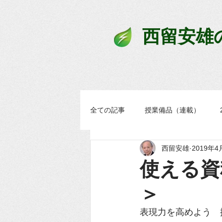
西留安雄
全ての記事
授業備品（連載）
西留安雄
2019年4
学習過程スタンダード
まなブ
使える資
＞
表現力を高めよう　