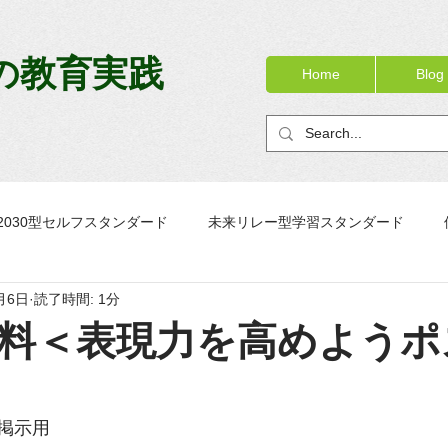
の教育実践
Home
Blog
2030型セルフスタンダード
未来リレー型学習スタンダード
月6日
読了時間: 1分
ック
OJTノート
校務リニューアル
PTノートブック
料＜表現力を高めようポ
掲示用