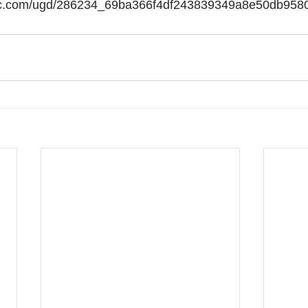
tatic.com/ugd/286234_69ba366f4df243839349a8e50db958