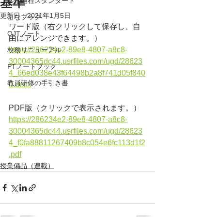
基準
学習過程スタンダード
更新日：
2021年1月5日
まなブック
ワード版（右クリックして保存し、自
OJTノート
由にアレンジできます。）
https://286234e2-89e8-4807-a8c8-
校務リニューアル
30004365dc44.usrfiles.com/ugd/28623
PTノートブック
4_66ed038e43f64498b2a8f741d05f840
教員研修の手引き書
0.docx
PDF版（クリックで表示されます。）
https://286234e2-89e8-4807-a8c8-
30004365dc44.usrfiles.com/ugd/28623
4_f0fa88811267409b8c054e6fc113d1f2
.pdf
授業備品（連載）