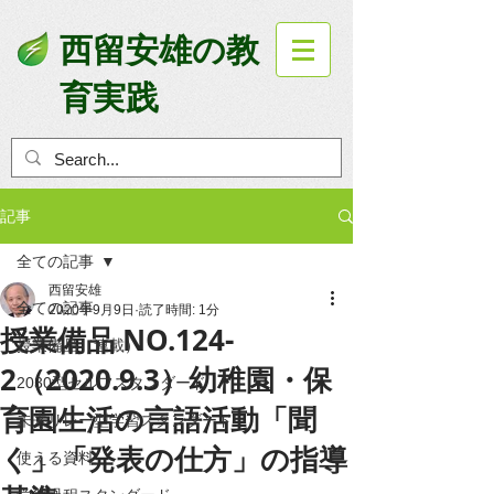
西留安雄の教
育実践
記事
全ての記事
西留安雄
全ての記事
2020年9月9日
読了時間: 1分
授業備品 NO.124-
授業備品（連載）
2（2020.9.3）幼稚園・保
2030型セルフスタンダード
育園生活の言語活動「聞
未来リレー型学習スタンダード
く」「発表の仕方」の指導
使える資料