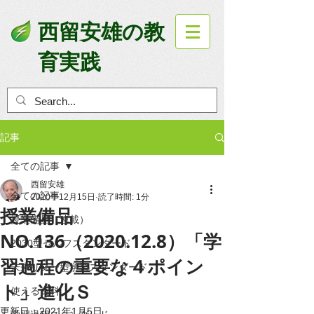
西留安雄の教
育実践
記事
全ての記事
西留安雄
全ての記事
2020年12月15日
読了時間: 1分
授業備品
授業備品（連載）
NO.136（2020.12.8）「学
2030型セルフスタンダード
習過程の重要な４ポイン
未来リレー型学習スタンダード
ト」進化Ｓ
使える資料
更新日：
2021年1月5日