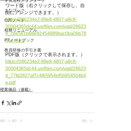
学習過程スタンダード
ワード版（右クリックして保存し、自
まなブック
由にアレンジできます。）
https://286234e2-89e8-4807-a8c8-
OJTノート
30004365dc44.usrfiles.com/ugd/28623
校務リニューアル
4_c6e561b68e92454889bac0ba06b78
PTノートブック
54e.docx
教員研修の手引き書
PDF版（クリックで表示されます。）
https://286234e2-89e8-4807-a8c8-
30004365dc44.usrfiles.com/ugd/28623
4_77fd2827af7c4f65954ef5b954504b4
e.pdf
授業備品（連載）