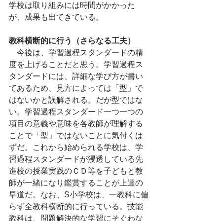
学校は取り組みには時間がかかった
が、成果も出てきている。
教科横断的に行う（さらなる工夫）
　今後は、学習過程スタンダードの精
度を上げることだと思う。学習過程ス
タンダードには、詳細な学び方が書い
てあるため、見方によっては「型」で
はないかと誤解される。だが型ではな
い。学習過程スタンダード一つ一つの
項目の意義や意味を各教師が理解する
ことで「型」ではないことに気付くは
ずだ。これから始められる学校は、学
習過程スタンダードが浸透している先
進校の授業実践のＣＤ等を子どもと教
師が一緒になり鑑賞することが上達の
早道だ。なお、S小学校は、一教科に偏
らず全教科横断的に行っている。技能
教科は、問題解決的な学習にそぐわな