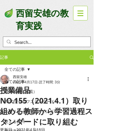
西留安雄の教
育実践
記事
全ての記事
西留安雄
全ての記事
2021年4月17日
読了時間: 3分
授業備品
授業備品（連載）
NO.155（2021.4.1）取り
2030型セルフスタンダード
組める教師から学習過程ス
未来リレー型学習スタンダード
タンダードに取り組む
使える資料
更新日：
2021年4月18日