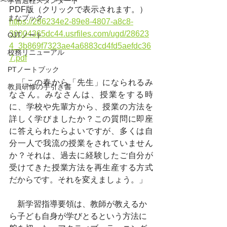
学習過程スタンダード
PDF版（クリックで表示されます。）
まなブック
https://286234e2-89e8-4807-a8c8-
30004365dc44.usrfiles.com/ugd/28623
OJTノート
4_3b869f7323ae4a6883cd4fd5aefdc36
校務リニューアル
7.pdf
PTノートブック
　「この春から「先生」になられるみ
教員研修の手引き書
なさん。みなさんは、授業をする時
に、学校や先輩方から、授業の方法を
詳しく学びましたか？この質問に即座
に答えられたらよいですが、多くは自
分一人で我流の授業をされていません
か？それは、過去に経験したご自分が
受けてきた授業方法を再生産する方式
だからです。それを変えましょう。」
　新学習指導要領は、教師が教えるか
ら子ども自身が学びとるという方法に