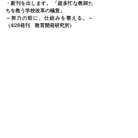
・新刊を出します。 「超多忙な教師た
ちを救う学校改革の極意」
～努力の前に、仕組みを整える。～
（4/28発刊　教育開発研究所）
　本書を書いた目的は、すでに十数年
前から行ってきた校務改革を日々奔走
している学校の方々に少しでも私の経
験を役立ててもらうことにある。新し
いことを起こそうとすると思わぬこと
に出合う。挫折もする。それを乗り越
えるためのバイブルが本書で示した校
務改革のための「仕組み」だ。学校は
教員の異動があるので「「人」（スー
パーティーチャー）に頼るのではな
く、「仕組み」を作るとよい。仕組み
さえできれば、学校はうまく回るはず
だ。
授業備品（連載）