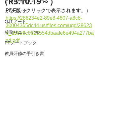
（R3.10.19～）
学習過程スタンダード
PDF版（クリックで表示されます。）
まなブック
https://286234e2-89e8-4807-a8c8-
OJTノート
30004365dc44.usrfiles.com/ugd/28623
校務リニューアル
4_d58d6c0623554dbaafe6e494a277ba
ed.pdf
PTノートブック
教員研修の手引き書