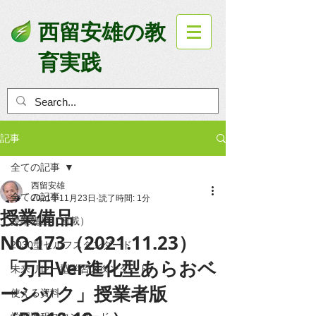
西留安雄の教
育実践
記事
全ての記事
西留安雄
全ての記事
2021年11月23日
読了時間: 1分
授業備品
授業備品（連載）
NO.173（2021.11.23）
2030型セルフスタンダード
「万田Ver進化型あらおベ
未来リレー型学習スタンダード
ーシック」授業者版
使える資料