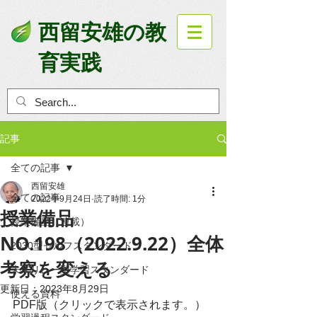
西留安雄の教
育実践
記事
全ての記事
西留安雄
全ての記事
2022年9月24日
読了時間: 1分
授業備品
授業備品（連載）
NO.198（2022.9.22）全体
2030型セルフスタンダード
考察を変える
未来リレー型学習スタンダード
更新日：
2023年8月29日
使える資料
PDF版（クリックで表示されます。）