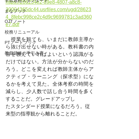
学習過程スタンダード
https://286234e2-89e8-4807-a8c8-
30004365dc44.usrfiles.com/ugd/28623
まなブック
4_8febc998ce2c4d9c9699781c3ad360
OJTノート
e7.pdf
校務リニューアル
　授業を観ても、いまだに教師主導か
PTノートブック
ら抜け出せない時がある。教科書の内
教員研修の手引き書
容を教えていればよいという認識がる
だけではない。方法が分からないのだ
ろう。どこを変えれば教師主体からア
クティブ・ラーニング（探求型）にな
るかを考えて見た。全体考察の時間を
減らし、少人数で話し合う時間を多く
することだ。グレードアップし
たスタンダード授業になるだろう。従
来型の指導観から離れることだ。