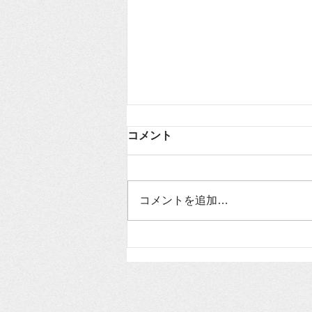
コメント
コメントを追加…
授業備品
NO.311（2026.7.6）「動く
道徳は子どもの心を揺さぶ
る」