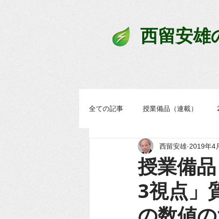
西留安雄
全ての記事
授業備品（連載）
西留安雄
2019年4
学習過程スタンダード
まなブ
授業備品 
3視点」
の数値の