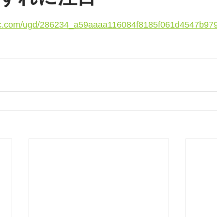
tatic.com/ugd/286234_a59aaaa116084f8185f061d4547b979