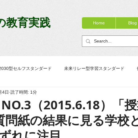
の教育実践
Home
Blog
2030型セルフスタンダード
未来リレー型学習スタンダード
月4日
読了時間: 1分
ック
OJTノート
校務リニューアル
PTノートブック
NO.3（2015.6.18）「
質問紙の結果に見る学校
ずれに注目