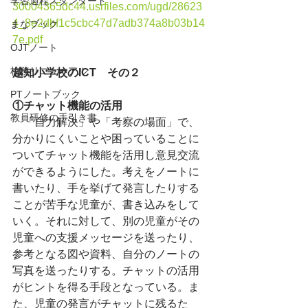
学習過程スタンダード
30004365dc44.usrfiles.com/ugd/28623
4_8e2dbf1c5cbc47d7adb374a8b03b14
まなブック
7e.pdf
OJTノート
校務リニューアル
越知小学校のICT　その２
PTノートブック
①チャット機能の活用
教員研修の手引き書
　「自力解決」や「考察の場面」で、
分かりにくいことや困っていることに
ついてチャット機能を活用し意見交流
ができるようにした。考えをノートに
書いたり、手を挙げて発言したりする
ことが苦手な児童が、書き込みをして
いく。それに対して、別の児童がその
児童への支援メッセージを送ったり、
参考となる図や資料、自分のノートの
写真を送ったりする。チャットの活用
がヒントを得る手段となっている。ま
た、児童の発言がチャットに残るた