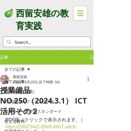
西留安雄の教
育実践
記事
全ての記事
西留安雄
全ての記事
2024年3月10日
読了時間: 3分
授業備品
授業備品（連載）
NO.250（2024.3.1） ICT
2030型セルフスタンダード
活用その２
未来リレー型学習スタンダード
PDF版（クリックで表示されます。）
使える資料
https://286234e2-89e8-4807-a8c8-