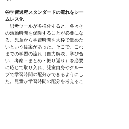
④学習過程スタンダードの流れをシー
ムレス化
　思考ツールが多様化すると、各々そ
の活動時間を保障することが必要にな
る。児童から学習時間を大枠で進めた
いという提案があった。そこで、これ
までの学習の流れ（自力解決、学び合
い、考察・まとめ・振り返り）を必要
に応じて取り入れ、児童自身やグルー
プで学習時間の配分ができるようにし
た。児童が学習時間の配分を考えるこ
とで、自然と時間的余裕が生まれた。
書くことが苦手だった児童は一生懸命
「ロイロノート」に書き込みをしてい
る。早く終わった児童は友達に教えに
行ったり自分のノートを工夫したりし
始めた。ノートやホワイトボードをも