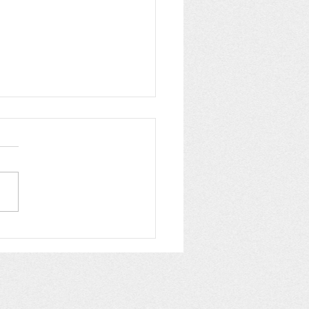
備品
309（2026.6.3）にしど
んせいからのおはなし