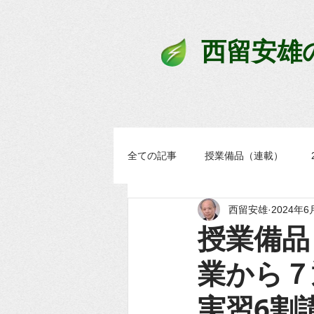
西留安雄
全ての記事
授業備品（連載）
西留安雄
2024年6
学習過程スタンダード
まなブ
授業備品 
業から７
実習6割