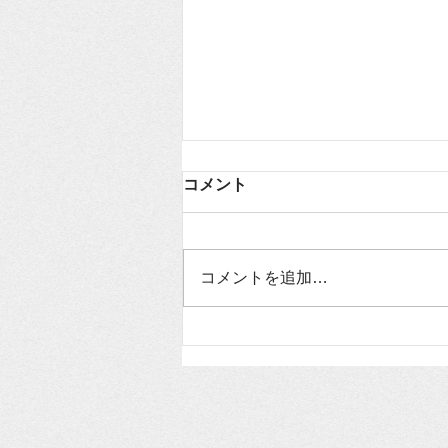
コメント
コメントを追加…
授業備品
NO.311（2026.7.6）「動く
道徳は子どもの心を揺さぶ
る」