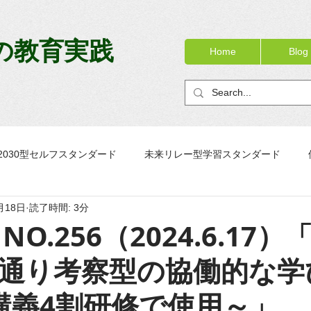
の教育実践
Home
Blog
2030型セルフスタンダード
未来リレー型学習スタンダード
月18日
読了時間: 3分
ック
OJTノート
校務リニューアル
PTノートブック
NO.256（2024.6.17
通り考察型の協働的な学
講義4割研修で使用～」