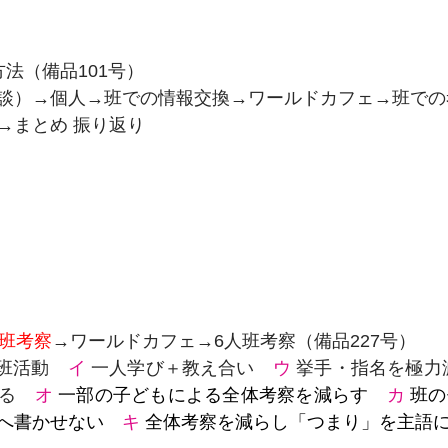
法（備品101号）
談）→個人→班での情報交換→ワールドカフェ→班での
→まとめ 振り返り
人班考察
→ワールドカフェ→6人班考察（備品227号）
の班活動　
イ 
一人学び＋教え合い　
ウ 
挙手・指名を極力
る　
オ 
一部の子どもによる全体考察を減らす　
カ 
班の
へ書かせない　
キ 
全体考察を減らし「つまり」を主語