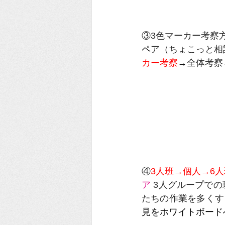
③3色マーカー考察方
ペ
ア（ちょこっと相
カー考察
→
全体考察
④
3人班→個人→6
ア
 3人グループで
たちの作業を多くす
見をホワイトボード