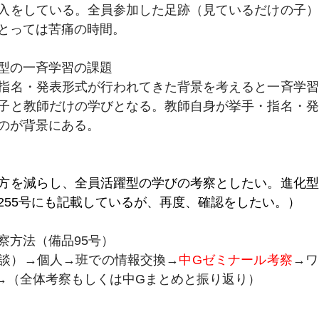
入をしている。全員参加した足跡（見ているだけの子）
とっては苦痛の時間。
型の一斉学習の課題
指名・発表形式が行われてきた背景を考えると一斉学習
子と教師だけの学びとなる。教師自身が挙手・指名・発
のが背景にある。
方を減らし、全員活躍型の学びの考察としたい。進化型
255号にも記載しているが、再度、確認をしたい。）
察方法（備品95号）
談）→個人→班での情報交換→
中Gゼミナール考察
→ワ
→（全体考察もしくは中Gまとめと振り返り）