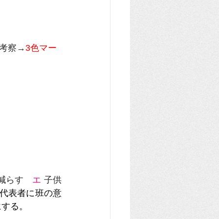
考察→
3色マー
減らす　
エ 
子供
代表者に班の意
にする。