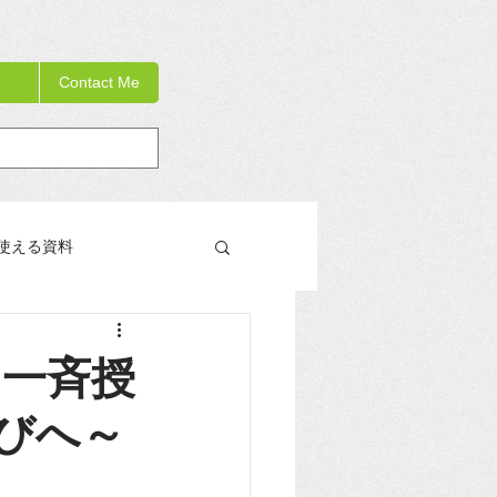
Contact Me
使える資料
教員研修の手引き書
）「一斉授
びへ～