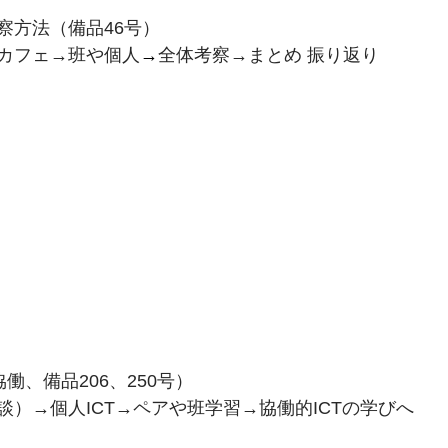
察方法（備品46号）
カフェ→班や個人
→
全体考察→まとめ 振り返り
働、備品206、250号）
）→個人ICT→ペアや班学習→協働的ICTの学びへ