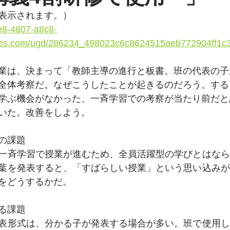
で表示されます。）
e8-4807-a8c8-
les.com/ugd/286234_498023c6c8624515aeb772904ff1c3
業は、決まって「教師主導の進行と板書。班の代表の子
全体考察だ。なぜこうしたことが起きるのだろう。する
学ぶ機会がなかった、一斉学習での考察が当たり前だと
いた。改善をしよう。
の課題
一斉学習で授業が進むため、全員活躍型の学びとはなら
葉を発表すると、「すばらしい授業」という思い込みが
をどうするかだ。
る課題
表形式は、分かる子が発表する場合が多い。班で使用し