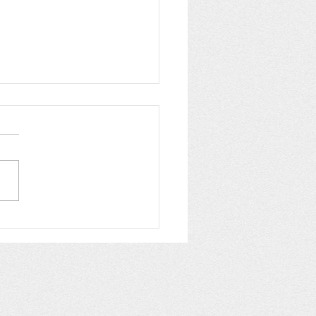
備品
309（2026.6.3）にしど
んせいからのおはなし