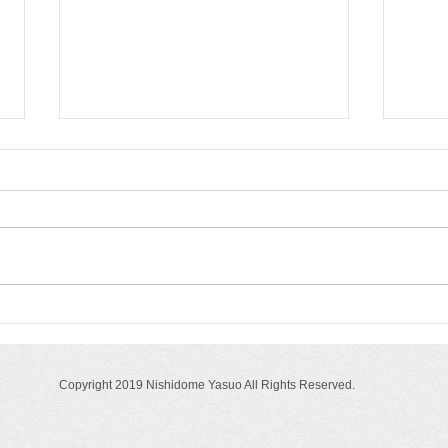
授業備品
授業
NO.310（2026.6.11）「子ど
NO.
も・教師の授業評価項目」
めせ
Copyright 2019 Nishidome Yasuo All Rights Reserved.