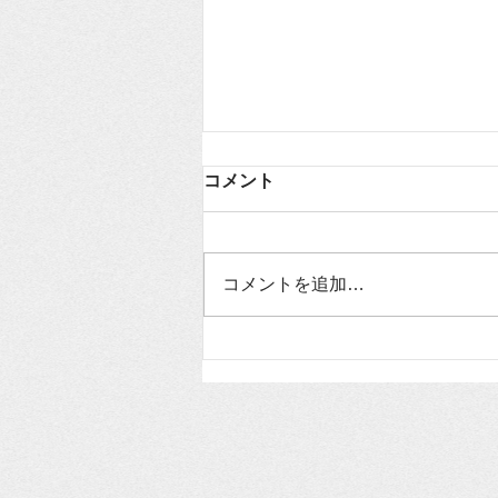
コメント
コメントを追加…
授業備品
NO.311（2026.7.6）「動く
道徳は子どもの心を揺さぶ
る」