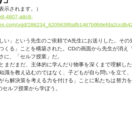
で表示されます。）
e8-4807-a8c8-
les.com/ugd/286234_62056395afb1467b9b9efda2ccdb42
しい」という先生のご依頼でA先生にお送りした。その
つくる」ことを構築された。CDの画面から先生が消え
さに、「セルフ授業」だ。
とまだまだ、主体的に学んだり物事を深くまで理解した
知識を教え込むのではなく、子どもが自ら問いを立て、
がら解決策を考える力を付ける」ことに私たちは努力を
のセルフ授業から学ぼう。