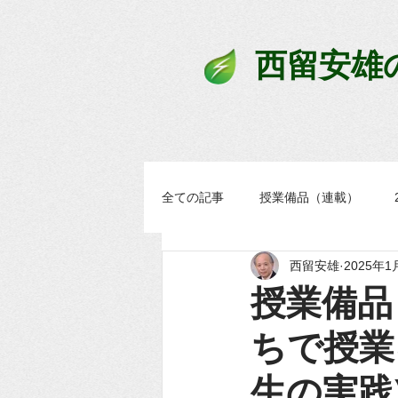
西留安雄
全ての記事
授業備品（連載）
西留安雄
2025年1
学習過程スタンダード
まなブ
授業備品 
ちで授業
生の実践