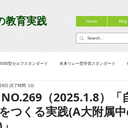
の教育実践
Home
Blog
2030型セルフスタンダード
未来リレー型学習スタンダード
月8日
読了時間: 1分
ック
OJTノート
校務リニューアル
PTノートブック
NO.269（2025.1.8）
をつくる実践(A大附属中
)」