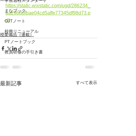
学習過程スタンダード
https://static.wixstatic.com/ugd/286234_
まなブック
aa29bddfbae04cd5affe77345df98d73.p
df
OJTノート
校務リニューアル
授業備品（連載）
PTノートブック
教員研修の手引き書
すべて表示
最新記事