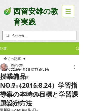
西留安雄の教
育実践
記事
全ての記事
西留安雄
全ての記事
2019年4月5日
読了時間: 1分
授業備品
授業備品（連載）
NO.7（2015.8.24）学習指
2030型セルフスタンダード
導案の本時の目標と学習課
未来リレー型学習スタンダード
題設定方法
使える資料
更新日：
2021年1月5日