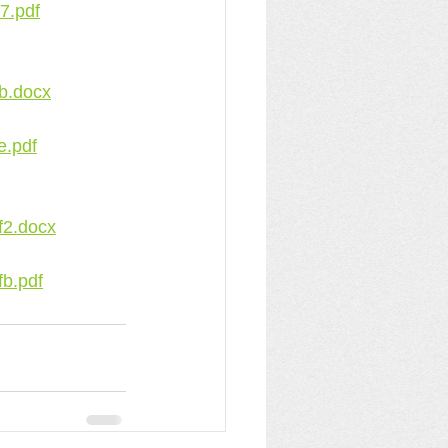
7.pdf
b.docx
e.pdf
f2.docx
b.pdf