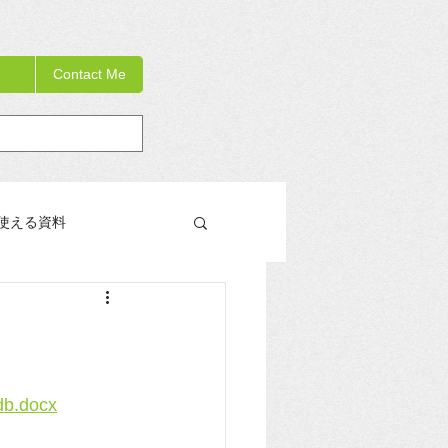
Contact Me
使える資料
教員研修の手引き書
db.docx