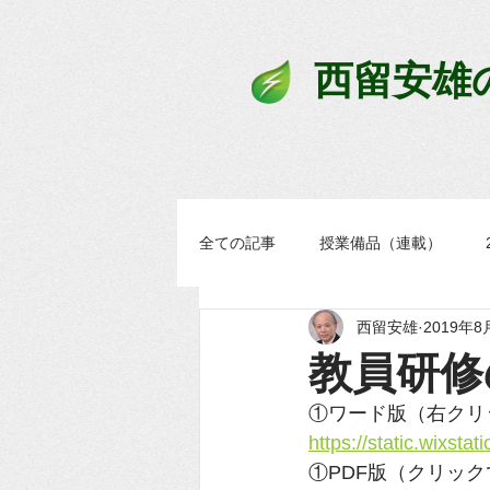
西留安雄
全ての記事
授業備品（連載）
西留安雄
2019年8
学習過程スタンダード
まなブ
教員研修の
①ワード版（右クリ
https://static.wixs
①PDF版（クリッ