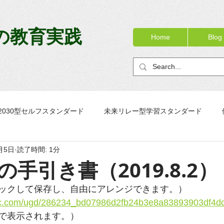
の教育実践
Home
Blog
2030型セルフスタンダード
未来リレー型学習スタンダード
月5日
読了時間: 1分
ック
OJTノート
校務リニューアル
PTノートブック
手引き書（2019.8.2）
ックして保存し、自由にアレンジできます。）
tatic.com/ugd/286234_bd07986d2fb24b3e8a83893903df4d
クで表示されます。）