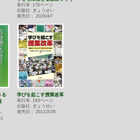
単行本:
176
ページ
出版社: ぎょうせい
発売日： 2023/4/7
きる
学びを起こす授業改革
箋
単行本: 193ページ
出版社: ぎょうせい
ジ
発売日： 2011/2/28
い
13