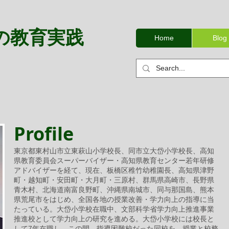
の教育実践
Home
Blog
Profile
東京都東村山市立東萩山小学校長、同市立大岱小学校長、高知
県教育委員会スーパーバイザー・高知県教育センター若年研修
アドバイザーを経て、現在、板橋区稚竹幼稚園長、高知県津野
町・越知町・安田町・大月町・三原村、群馬県高崎市、長野県
青木村、北海道南富良野町、沖縄県南城市、同与那国島、熊本
県荒尾市をはじめ、全国各地の授業改善・学力向上の指導に当
たっている。大岱小学校在職中、文部科学省学力向上推進事業
推進校として学力向上の研究を進める。大岱小学校には校長と
して7年在職し、この間、指導困難校だった同校を、授業と校務