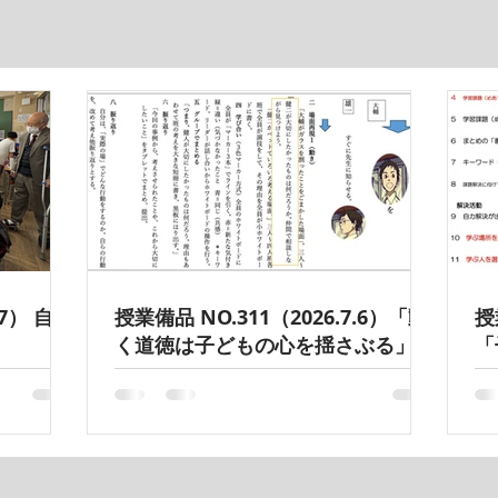
.7） 自力
授業備品 NO.311（2026.7.6）「動
授
く道徳は子どもの心を揺さぶる」
「