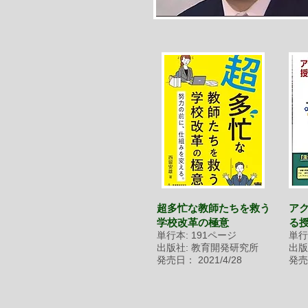
超多忙な教師たちを救う
ア
学校改革の極意
る
単行本: 191ページ
単行
出版社: 教育開発研究所
出版
発売日： 2021/4/28
発売日