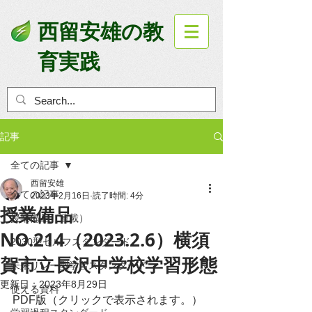
西留安雄の教
育実践
記事
全ての記事
西留安雄
全ての記事
2023年2月16日
読了時間: 4分
授業備品
授業備品（連載）
NO.214（2023.2.6）横須
2030型セルフスタンダード
賀市立長沢中学校学習形態
未来リレー型学習スタンダード
更新日：
2023年8月29日
使える資料
PDF版（クリックで表示されます。）