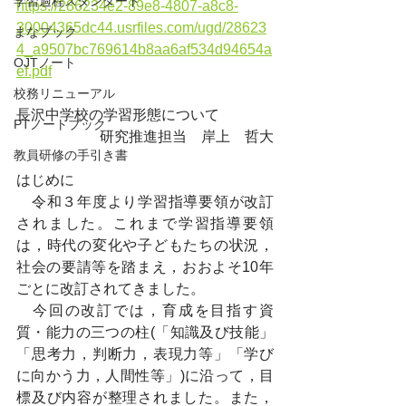
学習過程スタンダード
https://286234e2-89e8-4807-a8c8-
30004365dc44.usrfiles.com/ugd/28623
まなブック
4_a9507bc769614b8aa6af534d94654a
OJTノート
ef.pdf
校務リニューアル
長沢中学校の学習形態について
PTノートブック
研究推進担当　岸上　哲大
教員研修の手引き書
はじめに
　令和３年度より学習指導要領が改訂
されました。これまで学習指導要領
は，時代の変化や子どもたちの状況，
社会の要請等を踏まえ，おおよそ10年
ごとに改訂されてきました。
　今回の改訂では，育成を目指す資
質・能力の三つの柱(「知識及び技能」
「思考力，判断力，表現力等」「学び
に向かう力，人間性等」)に沿って，目
標及び内容が整理されました。また，