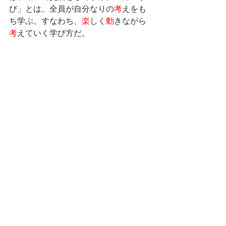
び」とは、全員が自分なりの
考
えをも
ち学ぶ。すなわち、
楽
しく
動
きながら
考
えていく学び方だ。