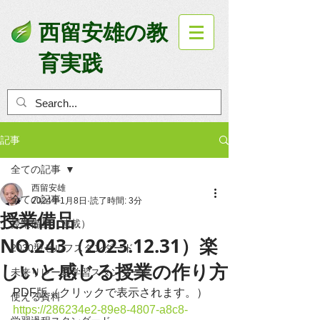
西留安雄の教
育実践
記事
全ての記事
西留安雄
全ての記事
2024年1月8日
読了時間: 3分
授業備品
授業備品（連載）
NO.243（2023.12.31）楽
2030型セルフスタンダード
しいと感じる授業の作り方
未来リレー型学習スタンダード
PDF版（クリックで表示されます。）
使える資料
https://286234e2-89e8-4807-a8c8-