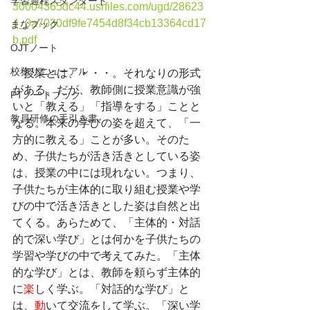
学習過程スタンダード
30004365dc44.usrfiles.com/ugd/28623
4_0a7030df9fe7454d8f34cb13364cd17
まなブック
b.pdf
OJTノート
校務リニューアル
　授業とは、・・・。それなりの形式
がある。だが、教師側に授業意識が強
PTノートブック
いと「教える」「指導をする」ことと
教員研修の手引き書
なる。本来の学びの姿を超えて、「一
方的に教える」ことが多い。そのた
め、子供たちが活き活きとしている姿
は、授業の中には現れない。つまり、
子供たちが主体的に取り組む授業や学
びの中で活き活きとした姿は自然と出
てくる。あらためて、「主体的・対話
的で深い学び」とは何かを子供たちの
学習や学びの中で考えてみた。「主体
的な学び」とは、教師を頼らず主体的
に
楽
しく学ぶ。「対話的な学び」と
は、
動
いて交流をして学ぶ。「深い学